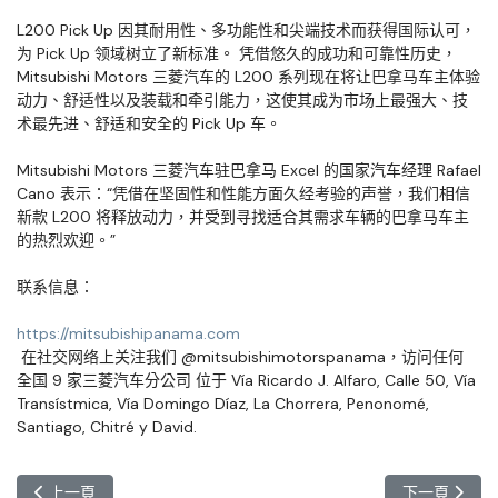
L200 Pick Up 因其耐用性、多功能性和尖端技术而获得国际认可，
为 Pick Up 领域树立了新标准。 凭借悠久的成功和可靠性历史，
Mitsubishi Motors 三菱汽车的 L200 系列现在将让巴拿马车主体验
动力、舒适性以及装载和牵引能力，
这使其成为市场上最强大、技
术最先进、舒适和安全的 Pick Up 车。
Mitsubishi Motors 三菱汽车驻巴拿马 Excel 的国家汽车经理 Rafael
Cano 表示：“凭借在坚固性和性能方面久经考验的声誉，我们相信
新款 L200 将释放动力，并受到寻找适合其需求车辆的巴拿马车主
的热烈欢迎。
”
联系信息：
https://mitsubishipanama.com
在社交网络上关注我们 @mitsubishimotorspanama，访问任何
全国 9 家三菱汽车分公司 位于 Vía Ricardo J. Alfaro, Calle 50, Vía
Transístmica, Vía Domingo Díaz, La Chorrera, Penonomé,
Santiago, Chitré y David.
上一篇文章: Grupo Q 在 Albrook Mall 举为 Motor fest 及全新 G
下一篇文章: E
上一頁
下一頁